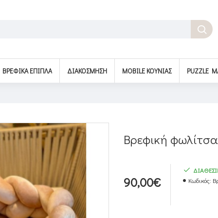
BΡΕΦΙΚΆ ΈΠΙΠΛΑ
ΔΙΑΚΌΣΜΗΣΗ
MOBILE ΚΟΎΝΙΑΣ
PUZZLE M
Βρεφική φωλίτσα
ΔΙΑΘΕΣ
90,00€
Κωδικός:
Β