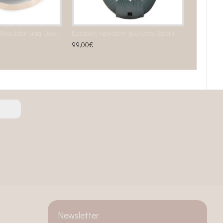
Changing Bag / Shoulder Bag Bowling bag BROWN
Βρεφική new born φωλίτσα Safari
99,00€
Newsletter