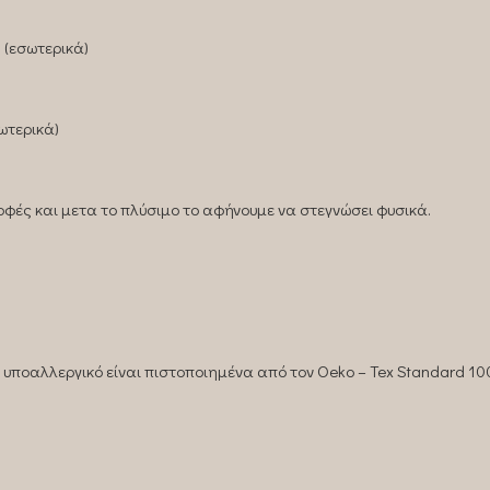
 (εσωτερικά)
ωτερικά)
φές και μετα το πλύσιμο το αφήνουμε να στεγνώσει φυσικά.
 υποαλλεργικό είναι πιστοποιημένα από τον Oeko – Tex Standard 10