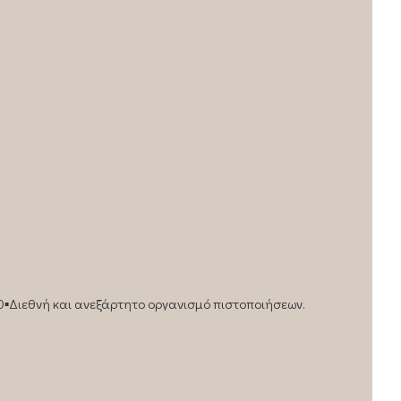
0▪️Διεθνή και ανεξάρτητο οργανισμό πιστοποιήσεων.