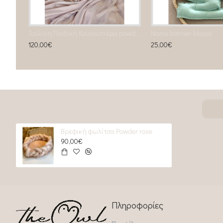
βρεφική Φωλίτσα Πλεξούδα μέντα , γκρι, λευκό
Τούλινη Παιδική Κουνουπιέρα powder rose (salmone)
Name banner Μαγια
120,00€
25,00€
Βρεφική φωλίτσα Powder rose
90,00€
Πληροφορίες