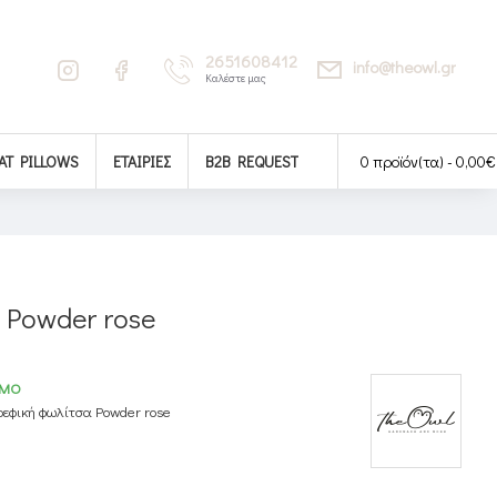
2651608412
info@theowl.gr
Καλέστε μας
AT PILLOWS
ΕΤΑΙΡΊΕΣ
B2B REQUEST
0 προϊόν(τα) - 0,00€
 Powder rose
ΙΜΟ
ρεφική φωλίτσα Powder rose