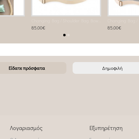
Changing Bag / Shoulder Bag Bowling bag light blue
85,00€
85,00€
Είδατε πρόσφατα
Δημοφιλή
Λογαριασμός
Εξυπηρέτηση