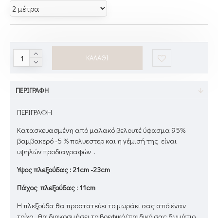
ΚΑΛΆΘΙ
ΠΕΡΙΓΡΑΦΉ
ΠΕΡΙΓΡΑΦΗ
Kατασκευασμένη από μαλακό βελουτέ ύφασμα 95%
βαμβακερό -5 % πολυεστερ και η γέμισή της είναι
υψηλών προδιαγραφών .
Υψος πλεξούδας : 21cm -23cm
Πάχος πλεξούδας : 11cm
Η πλεξούδα θα προστατεύει το μωράκι σας από έναν
τοίχο , θα διακοσμήσει το βρεφικό/παιδικό σας δωμάτιο