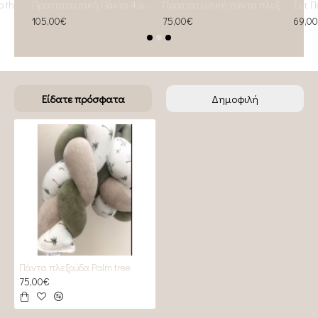
Επιγραφή I Love YOU to the moon and back
Προστατευτική Πάντα 4 απλής πλέξης Almond
Προστατευtική πάντα πλεξούδα Slim Leaves
105,00€
75,00€
69,0
Είδατε πρόσφατα
Δημοφιλή
Πάντα πλεξούδα Palm tree
75,00€