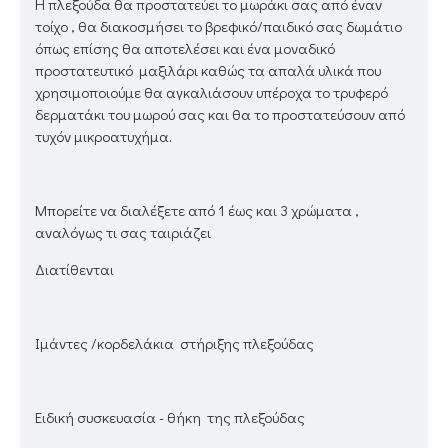
Η πλεξούδα θα προστατεύει το μωράκι σας από έναν
τοίχο , θα διακοσμήσει το βρεφικό/παιδικό σας δωμάτιο
όπως επίσης θα αποτελέσει και ένα μοναδικό
προστατευτικό μαξιλάρι καθώς τα απαλά υλικά που
χρησιμοποιούμε θα αγκαλιάσουν υπέροχα το τρυφερό
δερματάκι του μωρού σας και θα το προστατεύσουν από
τυχόν μικροατυχήμα.
Μπορείτε να διαλέξετε από 1 έως και 3 χρώματα ,
αναλόγως τι σας ταιριάζει
Διατίθενται
Ιμάντες /κορδελάκια στήριξης πλεξούδας
Ειδική συσκευασία - θήκη της πλεξούδας