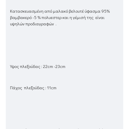
Kατασκευασμένη από μαλακό βελουτέ ύφασμα 95%
βαμβακερό -5 % πολυεστερ και η γέμισή της είναι
υψηλών προδιαγραφών .
Υψος πλεξούδας : 22cm -23cm
Πάχος πλεξούδας : 11cm