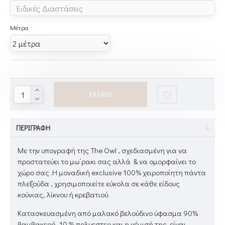
Μέτρα
ΚΑΛΆΘΙ
ΠΕΡΙΓΡΑΦΉ
Με την υπογραφή της The Owl , σχεδιασμένη για να
προστατεύει το μω΄ρακι σας αλλά & να ομορφαίνει το
χώρο σας .Η μοναδική exclusive 100% χειροποίητη πάντα
πλεξούδα , χρησιμοποιείτε εύκολα σε κάθε είδους
κούνιας, λίκνου ή κρεβατιού.
Κατασκευασμένη από μαλακό βελούδινο ύφασμα 90%
βαμβακερό -10 % πολυεστερ και η γέμισή της είναι