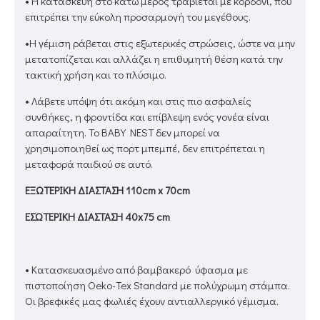
• Η κατασκευή στο κάτω μέρος τραβιέται με κορδόνι, που
επιτρέπει την εύκολη προσαρμογή του μεγέθους.
•H γέμιση ράβεται στις εξωτερικές στρώσεις, ώστε να μην
μετατοπίζεται και αλλάζει η επιθυμητή θέση κατά την
τακτική χρήση και το πλύσιμο.
• Λάβετε υπόψη ότι ακόμη και στις πιο ασφαλείς
συνθήκες, η φροντίδα και επίβλεψη ενός γονέα είναι
απαραίτητη. Το BABY NEST δεν μπορεί να
χρησιμοποιηθεί ως πορτ μπεμπέ, δεν επιτρέπεται η
μεταφορά παιδιού σε αυτό.
ΕΞΩΤΕΡΙΚΗ ΔΙΑΣΤΑΣΗ 110cm x 70cm
ΕΣΩΤΕΡΙΚΗ ΔΙΑΣΤΑΣΗ 40x75 cm
• Κατασκευασμένο από βαμβακερό ύφασμα με
πιστοποίηση Oeko-Tex Standard με πολύχρωμη στάμπα.
Οι βρεφικές μας φωλιές έχουν αντιαλλεργικό γέμισμα.