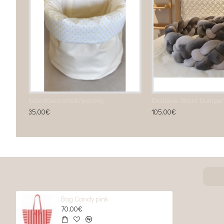
Καλαθάκια αποθήκευσης
Εxclusive Braid Bumper
35,00€
105,00€
Bag Candy pink
70,00€