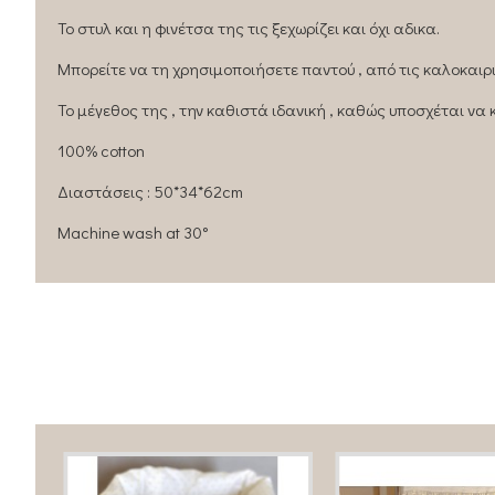
Το στυλ και η φινέτσα της τις ξεχωρίζει και όχι αδικα.
Μπορείτε να τη χρησιμοποιήσετε παντού , από τις καλοκαιρι
Το μέγεθος της , την καθιστά ιδανική , καθώς υποσχέται να
100% cotton
Διαστάσεις : 50*34*62cm
Machine wash at 30°