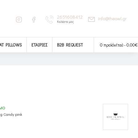
2651608412
info@theowl.gr
Καλέστε μας
AT PILLOWS
ΕΤΑΙΡΊΕΣ
B2B REQUEST
0 προϊόν(τα) - 0,00€
ΙΜΟ
g Candy pink