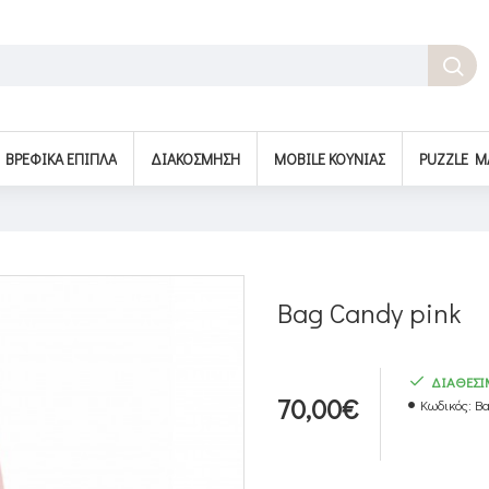
BΡΕΦΙΚΆ ΈΠΙΠΛΑ
ΔΙΑΚΌΣΜΗΣΗ
MOBILE ΚΟΎΝΙΑΣ
PUZZLE M
Bag Candy pink
ΔΙΑΘΕΣ
70,00€
Κωδικός:
Ba