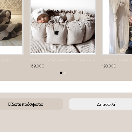
 Greys
Χαλάκι- Φωλία δραστηριοτήτων 2 σε 1 beige
169,00€
120,00€
Είδατε πρόσφατα
Δημοφιλή