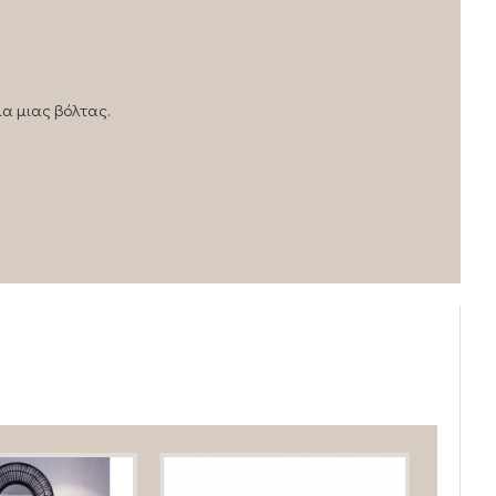
ια μιας βόλτας.