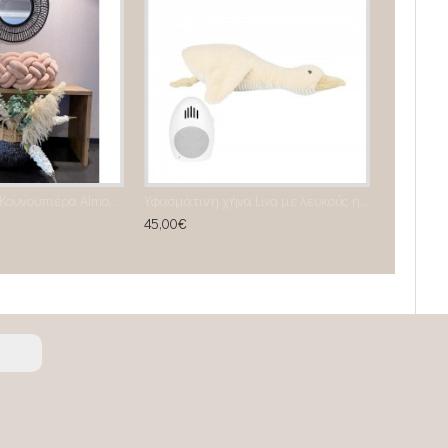
Τούλινη Παιδική Κουνουπιέρα Almond
Υφασμάτινη χήνα Liva με λευκούς ήχους & μουσική (μπεζ)
45,00€