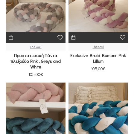
The Owl
The Owl
Προστατευτική Πάντα
Exclusive Braid Bumber Pink
πλεξούδα Pink , Greys and
Lillum
White
105,00€
105,00€