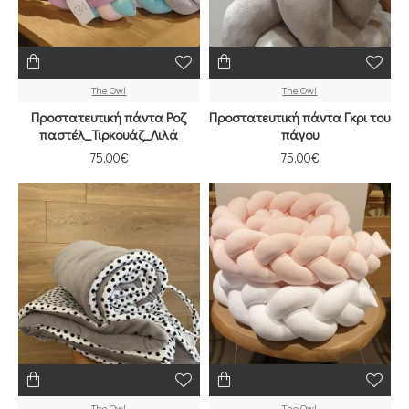
The Owl
The Owl
Προστατευτική πάντα Ροζ
Προστατευτική πάντα Γκρι του
παστέλ_Τιρκουάζ_Λιλά
πάγου
75,00€
75,00€
The Owl
The Owl