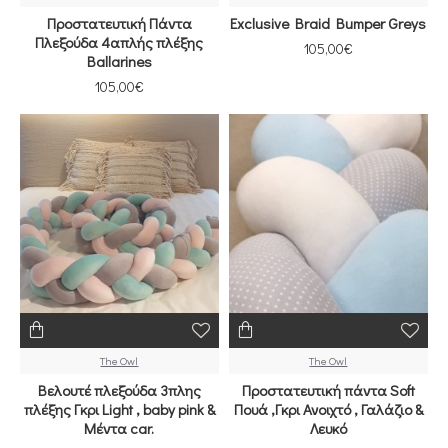
Προστατευτική Πάντα
Εxclusive Braid Bumper Greys
Πλεξούδα 4απλής πλέξης
105,00€
Ballarines
105,00€
The Owl
The Owl
Βελουτέ πλεξούδα 3πλης
Προστατευτική πάντα Soft
πλέξης Γκρι Light , baby pink &
Πουά ,Γκρι Ανοιχτό , Γαλάζιο &
Μέντα car.
Λευκό