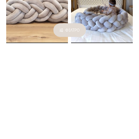
ΦΊΛΤΡΟ
The Owl
The Owl
Προστατευτική Πάντα
Πάντα Πλεξούδα Full of Greys
Πλεξούδα Twin Knitting Beige
105,00€
105,00€