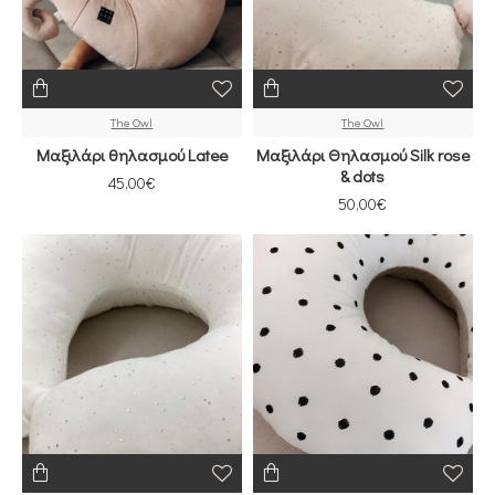
The Owl
The Owl
Μαξιλάρι θηλασμού Latee
Μαξιλάρι Θηλασμού Silk rose
& dots
45,00€
50,00€