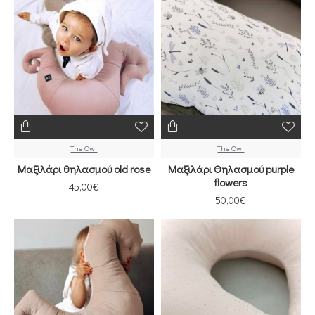
The Owl
The Owl
Μαξιλάρι θηλασμού old rose
Μαξιλάρι Θηλασμού purple
flowers
45,00€
50,00€