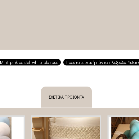
Mint_pink pastel_white_old rose
Προστατευτική πάντα πλεξούδα 4stan
ΣΧΕΤΙΚΆ ΠΡΟΪΌΝΤΑ