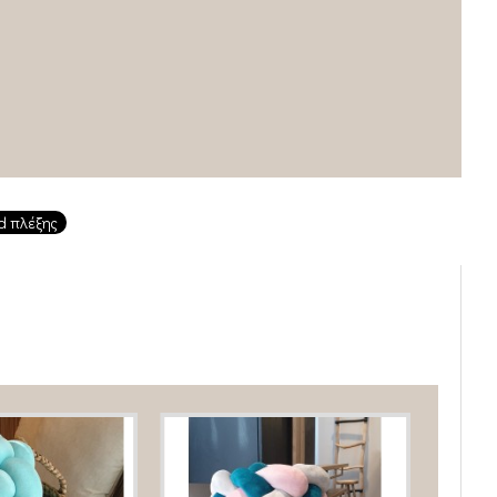
d πλέξης