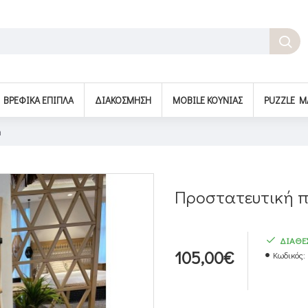
BΡΕΦΙΚΆ ΈΠΙΠΛΑ
ΔΙΑΚΌΣΜΗΣΗ
MOBILE ΚΟΎΝΙΑΣ
PUZZLE M
m
Προστατευτική π
ΔΙΑΘΕ
105,00€
Κωδικός: