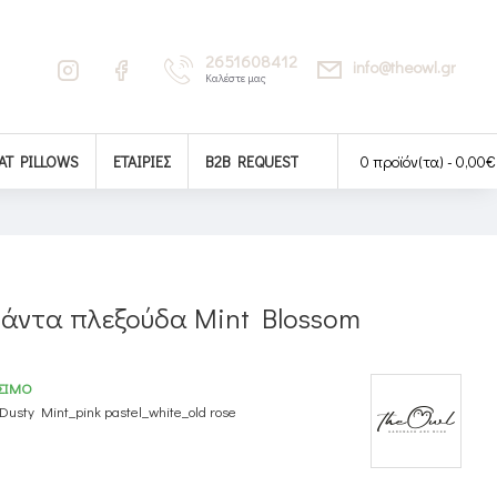
2651608412
info@theowl.gr
Καλέστε μας
AT PILLOWS
ΕΤΑΙΡΊΕΣ
B2B REQUEST
0 προϊόν(τα) - 0,00€
άντα πλεξούδα Mint Blossom
ΣΙΜΟ
Dusty Mint_pink pastel_white_old rose