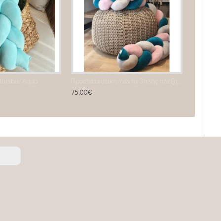
 Bumber Aqua
Προστατευτική πάντα 3πλής πλέξης Sweet Petrol
75,00€