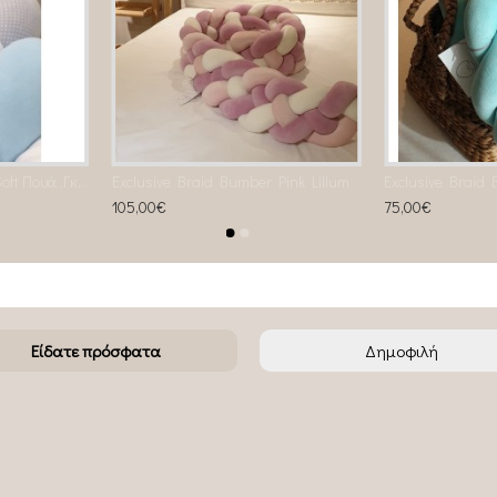
Προστατευτική πάντα Soft Πουά ,Γκρι Ανοιχτό , Γαλάζιο & Λευκό
Exclusive Braid Bumber Pink Lillum
Exclusive Braid
105,00€
75,00€
Είδατε πρόσφατα
Δημοφιλή