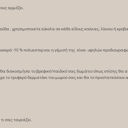
ους αρμόζει.
δα , χρησιμοποιείτε εύκολα σε κάθε είδους κούνιας, λίκνου ή κρεβα
ερό -10 % πολυεστερ και η γέμισή της είναι υψηλών προδιαγραφώ
, θα διακοσμήσει το βρεφικό/παιδικό σας δωμάτιο όπως επίσης θα 
χα το τρυφερό δερματάκι του μωρού σας και θα το προστατεύσουν 
τι σας ταιριάζει.