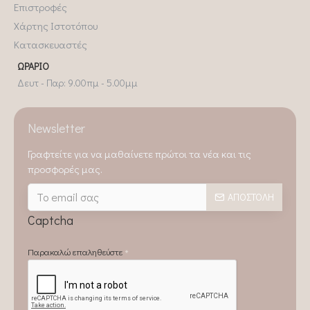
Επιστροφές
Χάρτης Ιστοτόπου
Κατασκευαστές
ΩΡΆΡΙΟ
Δευτ - Παρ: 9.00πμ - 5.00μμ
Newsletter
Γραφτείτε για να μαθαίνετε πρώτοι τα νέα και τις
προσφορές μας.
ΑΠΟΣΤΟΛΉ
Captcha
Παρακαλώ επαληθεύστε