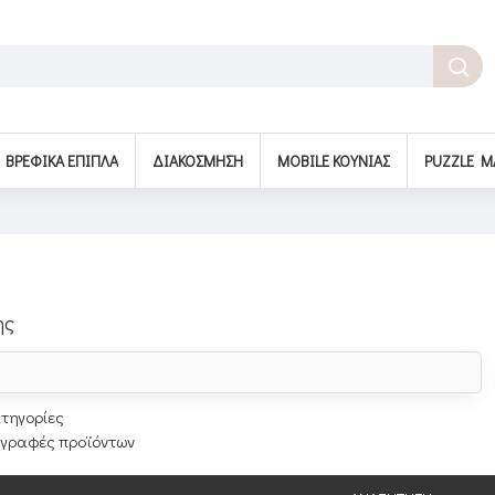
BΡΕΦΙΚΆ ΈΠΙΠΛΑ
ΔΙΑΚΌΣΜΗΣΗ
MOBILE ΚΟΎΝΙΑΣ
PUZZLE M
ης
τηγορίες
ιγραφές προϊόντων