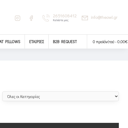
2651608412
info@theowl.gr
Καλέστε μας
AT PILLOWS
ΕΤΑΙΡΊΕΣ
B2B REQUEST
0 προϊόν(τα) - 0,00€