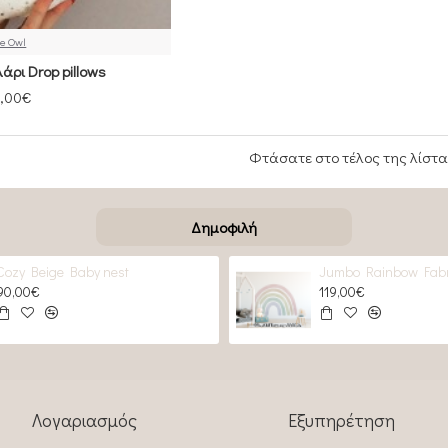
e Owl
άρι Drop pillows
,00€
Φτάσατε στο τέλος της λίστα
Δημοφιλή
Cozy Beige Baby nest
Jumbo Rainbow Fabr
90,00€
119,00€
Λογαριασμός
Εξυπηρέτηση