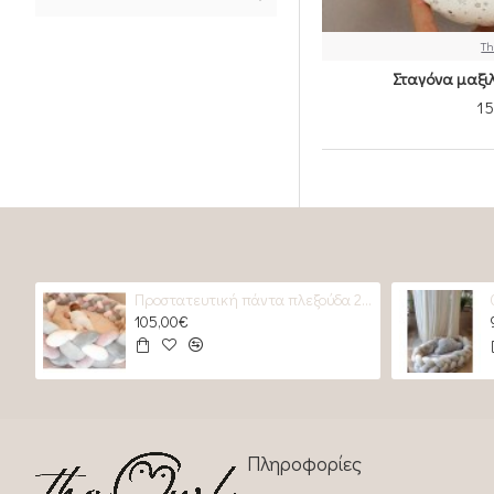
Th
Σταγόνα μαξιλ
15
Προστατευτική πάντα πλεξούδα 2 GREYS & 2 Roses
105,00€
Πληροφορίες