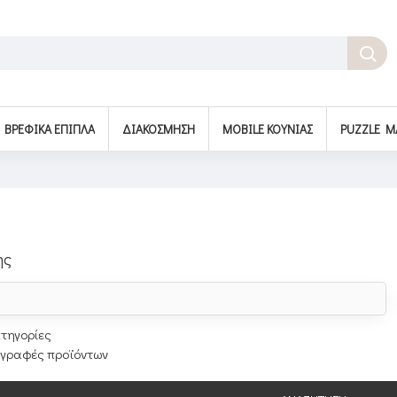
BΡΕΦΙΚΆ ΈΠΙΠΛΑ
ΔΙΑΚΌΣΜΗΣΗ
MOBILE ΚΟΎΝΙΑΣ
PUZZLE M
ης
τηγορίες
ιγραφές προϊόντων