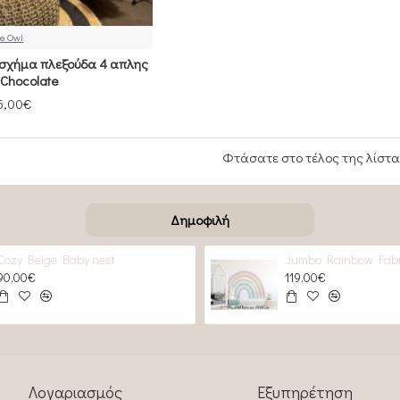
e Owl
σχήμα πλεξούδα 4 απλης
 Chocolate
5,00€
Φτάσατε στο τέλος της λίστα
Δημοφιλή
Cozy Beige Baby nest
Jumbo Rainbow Fabr
90,00€
119,00€
Λογαριασμός
Εξυπηρέτηση