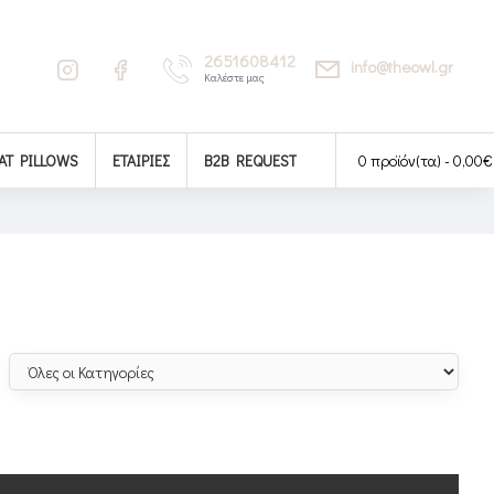
2651608412
info@theowl.gr
Καλέστε μας
AT PILLOWS
ΕΤΑΙΡΊΕΣ
B2B REQUEST
0 προϊόν(τα) - 0,00€